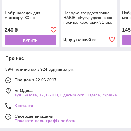
Набір насадок для
Насадка твердосплавна
Набі
манікюру, 30 шт
HABIBI «Кукурудза», коса
мані
насічка, хвостовик 31 мм,
Синя
240
145
₴
Ціну уточнюйте
Купити
Про нас
89% позитивних з 924 відгуків за рік
Працює з 22.06.2017
м. Одеса
вул. Базова, 17, 65000, Одеська обл., Одеса, Україна
Контакти
Сьогодні вихідний
Показати весь графік роботи