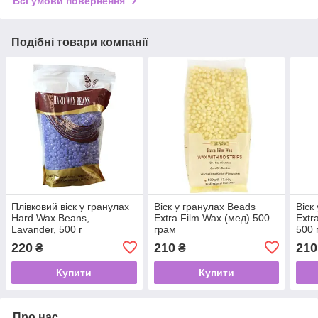
Всі умови повернення
Подібні товари компанії
Плівковий віск у гранулах
Віск у гранулах Beads
Віск
Hard Wax Beans,
Extra Film Wax (мед) 500
Extr
Lavander, 500 г
грам
500 
220
210
210
₴
₴
Купити
Купити
Про нас