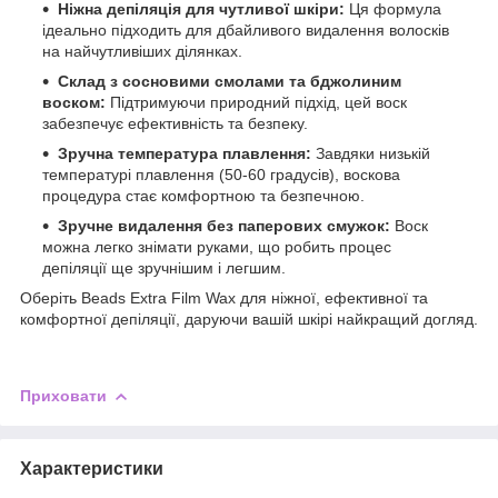
Ніжна депіляція для чутливої шкіри:
Ця формула
ідеально підходить для дбайливого видалення волосків
на найчутливіших ділянках.
Склад з сосновими смолами та бджолиним
воском:
Підтримуючи природний підхід, цей воск
забезпечує ефективність та безпеку.
Зручна температура плавлення:
Завдяки низькій
температурі плавлення (50-60 градусів), воскова
процедура стає комфортною та безпечною.
Зручне видалення без паперових смужок:
Воск
можна легко знімати руками, що робить процес
депіляції ще зручнішим і легшим.
Оберіть Beads Extra Film Wax для ніжної, ефективної та
комфортної депіляції, даруючи вашій шкірі найкращий догляд.
Приховати
Характеристики