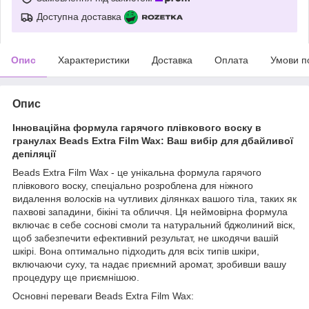
Доступна доставка
Опис
Характеристики
Доставка
Оплата
Умови п
Опис
Інноваційна формула гарячого плівкового воску в
гранулах Beads Extra Film Wax: Ваш вибір для дбайливої
депіляції
Beads Extra Film Wax - це унікальна формула гарячого
плівкового воску, спеціально розроблена для ніжного
видалення волосків на чутливих ділянках вашого тіла, таких як
пахвові западини, бікіні та обличчя. Ця неймовірна формула
включає в себе соснові смоли та натуральний бджолиний віск,
щоб забезпечити ефективний результат, не шкодячи вашій
шкірі. Вона оптимально підходить для всіх типів шкіри,
включаючи суху, та надає приємний аромат, зробивши вашу
процедуру ще приємнішою.
Основні переваги Beads Extra Film Wax: