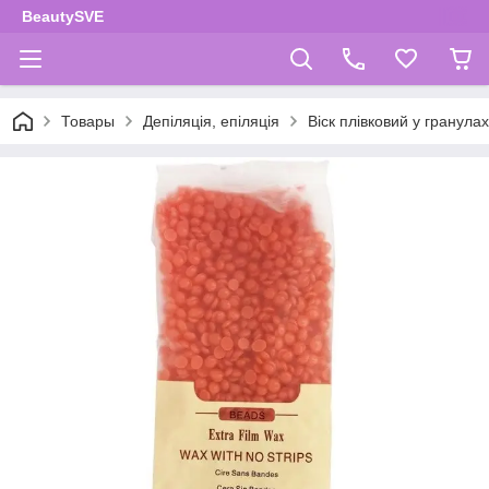
BeautySVE
Товары
Депіляція, епіляція
Віск плівковий у гранулах