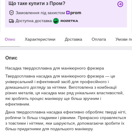
Що таке купити з Пром?
Замовлення під захистом
Доступна доставка
Опис
Характеристики
Доставка
Оплата
Умови п
Опис
Насадка твердосплавна для манікюрного фрезера
Твердосплавна насадка для манікюрного фрезера — це
універсальний і ефективний засіб для професійного і
домашнього догляду за нігтями. Виготовлена з комбінації
різних металів, ця насадка має ряд унікальних властивостей,
які зроблять процес манікюру ще більш зручним і
ефективним.
Дана твердосплавна насадка ефективно обробляє тверді нігті,
роблячи їх більш гладкими і рівними. Прекрасно справляється
з товстими і нігтями, яки шаруються, допомагаючи зробити їх
більш придатними для подальшого манікюру.