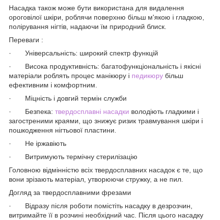
Насадка також може бути використана для видалення
ороговілої шкіри, роблячи поверхню більш м'якою і гладкою,
полірування нігтів, надаючи їм природний блиск.
Переваги :
· Універсальність: широкий спектр функцій
· Висока продуктивність: багатофункціональність і якісні
матеріали роблять процес манікюру і
педикюру
більш
ефективним і комфортним.
· Міцність і довгий термін служби
· Безпека:
твердосплавні насадки
володіють гладкими і
загостреними краями, що знижує ризик травмування шкіри і
пошкодження нігтьової пластини.
· Не іржавіють
· Витримують термічну стерилізацію
Головною відмінністю всіх твердосплавних насадок є те, що
вони зрізають матеріал, утворюючи стружку, а не пил.
Догляд за твердосплавними фрезами
· Відразу після роботи помістіть насадку в дезрозчин,
витримайте її в розчині необхідний час. Після цього насадку