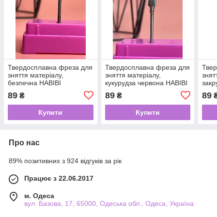
Твердосплавна фреза для
Твердосплавна фреза для
Твер
зняття матеріалу,
зняття матеріалу,
знят
безпечна HABIBI
кукурудза червона HABIBI
закр
HABI
89
89
89
₴
₴
Купити
Купити
Про нас
89% позитивних з 924 відгуків за рік
Працює з 22.06.2017
м. Одеса
вул. Базова, 17, 65000, Одеська обл., Одеса, Україна