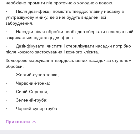
необхідно промити під проточною холодною водою.
· Після дезінфекції помістіть твердосплавну насадку в
ультразвукову мийку, де з неї будуть видалені всі
забруднення.
· Насадки після обробки необхідно зберігати в спеціальній
закривається підставці для фрез.
· Дезінфікувати, чистити і стерилізувати насадки потрібно
після кожного застосування і кожного клієнта.
Кольорове маркування твердосплавних насадок за ступенем
обробки:
· Жовтий-супер тонка;
· Червоний-тонка;
· Синій-Середня;
· Зелений-груба;
· Чорний-супер груба.
Приховати