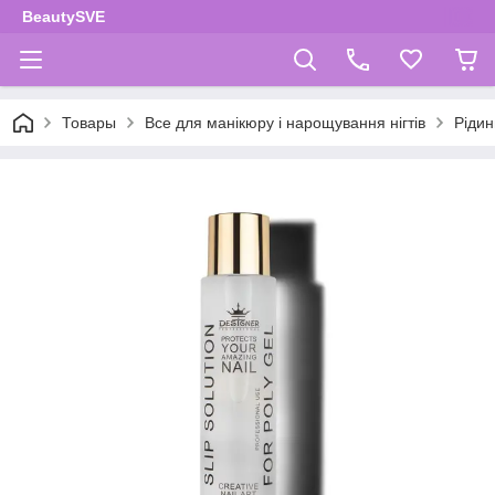
BeautySVE
Товары
Все для манікюру і нарощування нігтів
Рідин