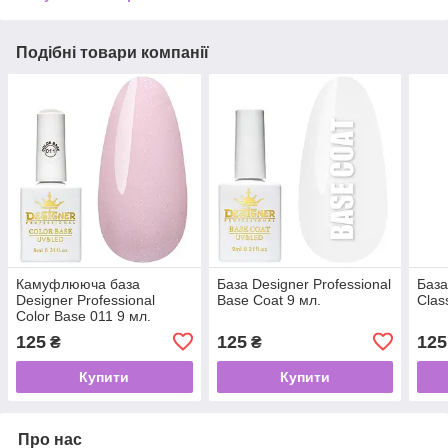
Подібні товари компанії
Камуфлююча база
База Designer Professional
База
Designer Professional
Base Coat 9 мл.
Clas
Color Base 011 9 мл.
125
125
125
₴
₴
Купити
Купити
Про нас