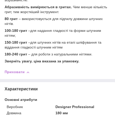
абразивністю.
Абразивність вимірюється в гритах.
Чим менше кількість
грит, тим жорсткіший інструмент.
80 грит
– використовується для підпилу довжини штучних
нігтів.
100-180 грит
–для надання гладкості та форми штучним
нігтям;
150-180 грит
–для штучних нігтів на етапі шліфування та
віддання гладкості штучним нігтям
180-240 грит
– для роботи з натуральними нігтями.
Зверніть увагу. ціна вказана за упаковку.
Приховати
Характеристики
Основні атрибути
Виробник
Designer Professional
Довжина
180 мм