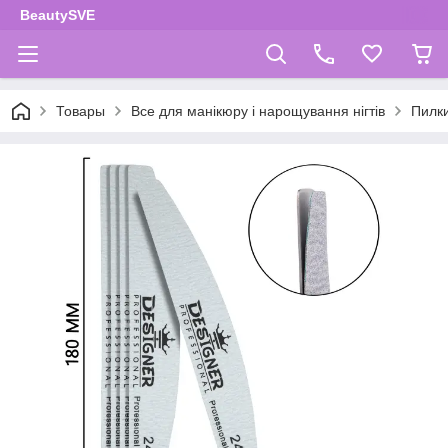
BeautySVE
Товары
Все для манікюру і нарощування нігтів
Пилки