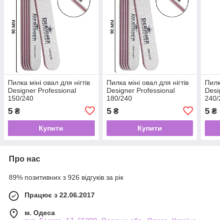
Пилка міні овал для нігтів
Пилка міні овал для нігтів
Пилк
Designer Professional
Designer Professional
Desi
150/240
180/240
240/
5
5
5
₴
₴
₴
Купити
Купити
Про нас
89% позитивних з 926 відгуків за рік
Працює з 22.06.2017
м. Одеса