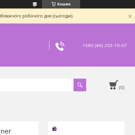
Кошик
йближчого робочого дня (сьогодні).
+380 (66) 253-19-07
gner