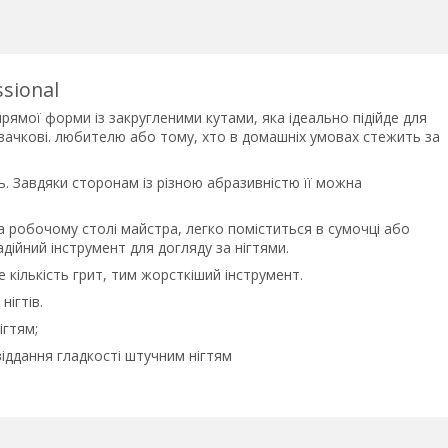
ssional
в прямої форми із закругленими кутами, яка ідеально підійде для
овачкові. любителю або тому, хто в домашніх умовах стежить за
. Завдяки сторонам із різною абразивністю її можна
а робочому столі майстра, легко поміститься в сумочці або
дійний інструмент для догляду за нігтями.
 кількість грит, тим жорсткіший інструмент.
ігтів.
ігтям;
віддання гладкості штучним нігтям