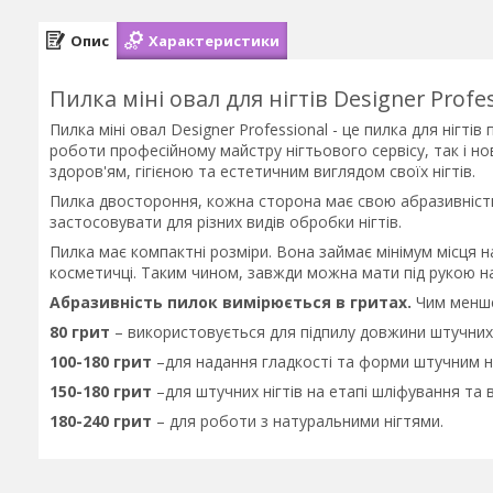
Опис
Характеристики
Пилка міні овал для нігтів Designer Profe
Пилка міні овал Designer Professional - це пилка для нігті
роботи професійному майстру нігтьового сервісу, так і н
здоров'ям, гігієною та естетичним виглядом своїх нігтів.
Пилка двостороння, кожна сторона має свою абразивність
застосовувати для різних видів обробки нігтів.
Пилка має компактні розміри. Вона займає мінімум місця н
косметичці. Таким чином, завжди можна мати під рукою на
Абразивність пилок вимірюється в гритах.
Чим менше
80 грит
– використовується для підпилу довжини штучних н
100-180 грит
–для надання гладкості та форми штучним н
150-180 грит
–для штучних нігтів на етапі шліфування та 
180-240 грит
– для роботи з натуральними нігтями.