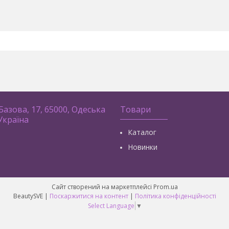
 Базова, 17, 65000, Одеська
Товари
 Україна
Каталог
Новинки
Сайт створений на маркетплейсі
Prom.ua
BeautySVE |
Поскаржитися на контент
|
Політика конфіденційності
Select Language
▼