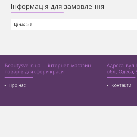
Інформація для замовлення
Ціна:
5 ₴
Beautysve.in.ua — інтернет-магазин
Адреса: вул.
товарів для сфери краси
обл., Одеса,
Про нас
Контакти