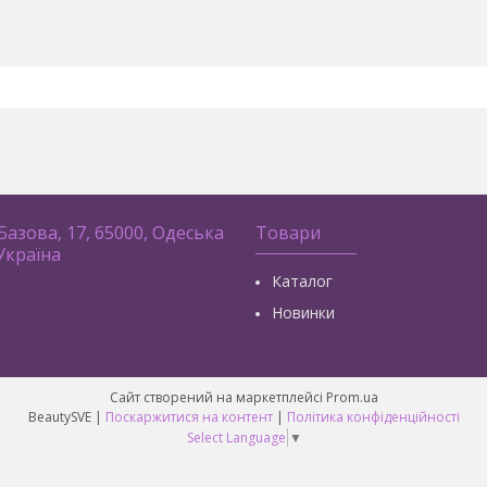
 Базова, 17, 65000, Одеська
Товари
 Україна
Каталог
Новинки
Сайт створений на маркетплейсі
Prom.ua
BeautySVE |
Поскаржитися на контент
|
Політика конфіденційності
Select Language
▼