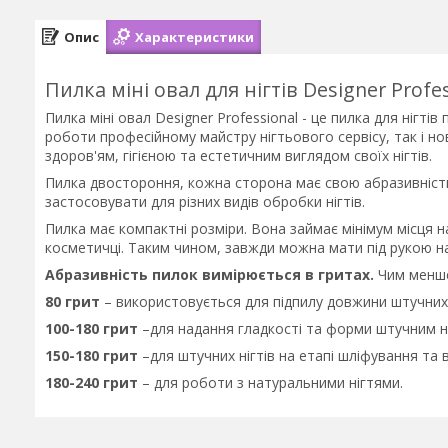
Опис
Характеристики
Пилка міні овал для нігтів Designer Profe
Пилка міні овал Designer Professional - це пилка для нігті
роботи професійному майстру нігтьового сервісу, так і н
здоров'ям, гігієною та естетичним виглядом своїх нігтів.
Пилка двостороння, кожна сторона має свою абразивність
застосовувати для різних видів обробки нігтів.
Пилка має компактні розміри. Вона займає мінімум місця н
косметичці. Таким чином, завжди можна мати під рукою на
Абразивність пилок вимірюється в гритах.
Чим менше
80 грит
– використовується для підпилу довжини штучних н
100-180 грит
–для надання гладкості та форми штучним н
150-180 грит
–для штучних нігтів на етапі шліфування та 
180-240 грит
– для роботи з натуральними нігтями.