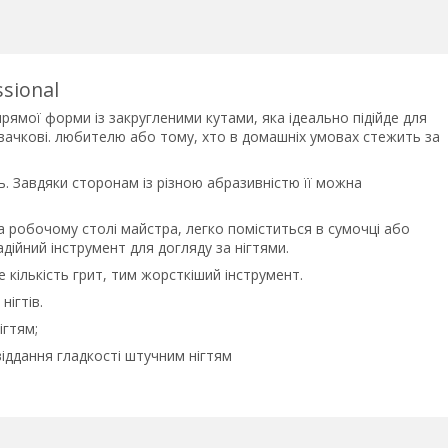
ssional
в прямої форми із закругленими кутами, яка ідеально підійде для
овачкові. любителю або тому, хто в домашніх умовах стежить за
. Завдяки сторонам із різною абразивністю її можна
а робочому столі майстра, легко поміститься в сумочці або
дійний інструмент для догляду за нігтями.
 кількість грит, тим жорсткіший інструмент.
ігтів.
ігтям;
віддання гладкості штучним нігтям