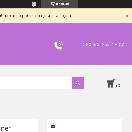
Кошик
йближчого робочого дня (сьогодні).
+380 (66) 253-19-07
gner