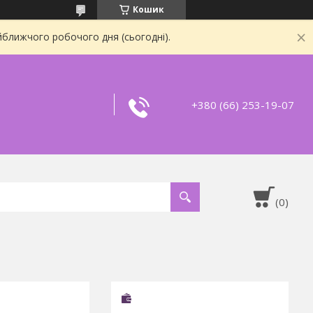
Кошик
йближчого робочого дня (сьогодні).
+380 (66) 253-19-07