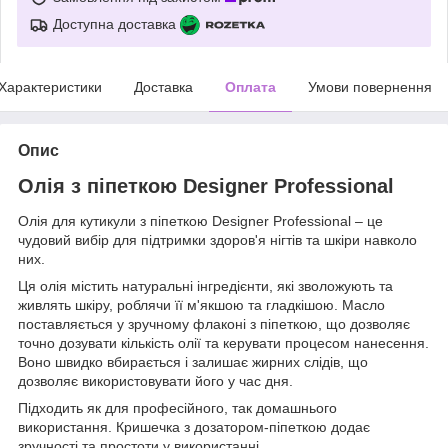
Доступна доставка
Характеристики
Доставка
Оплата
Умови повернення
Опис
Олія з піпеткою Designer Professional
Олія для кутикули з піпеткою Designer Professional – це
чудовий вибір для підтримки здоров'я нігтів та шкіри навколо
них.
Ця олія містить натуральні інгредієнти, які зволожують та
живлять шкіру, роблячи її м'якшою та гладкішою. Масло
поставляється у зручному флаконі з піпеткою, що дозволяє
точно дозувати кількість олії та керувати процесом нанесення.
Воно швидко вбирається і залишає жирних слідів, що
дозволяє використовувати його у час дня.
Підходить як для професійного, так домашнього
використання. Кришечка з дозатором-піпеткою додає
зручності та простоти у використанні.