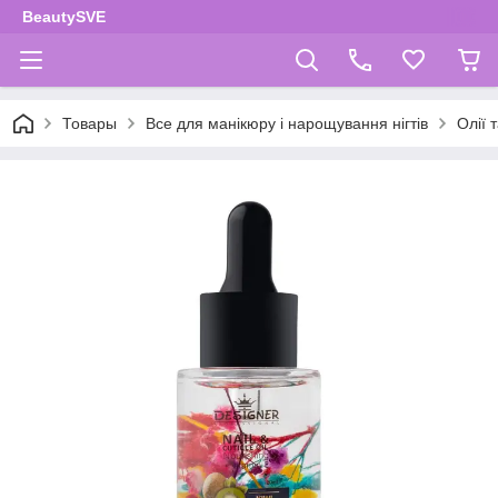
BeautySVE
Товары
Все для манікюру і нарощування нігтів
Олії 