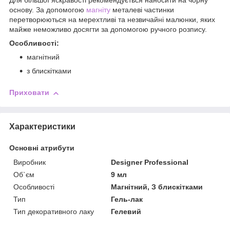
Для більшої яскравості рекомендується наносити на чорну
основу. За допомогою
магніту
металеві частинки
перетворюються на мерехтливі та незвичайні малюнки, яких
майже неможливо досягти за допомогою ручного розпису.
Особливості:
магнітний
з блискітками
Приховати
Характеристики
Основні атрибути
Виробник
Designer Professional
Об`єм
9 мл
Особливості
Магнітний, З блискітками
Тип
Гель-лак
Тип декоративного лаку
Гелевий