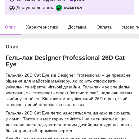
Доступна доставка
Опис
Характеристики
Доставка
Оплата
Умови п
Опис
Гель-лак Designer Professional 26D Cat
Eye
Гель-лак 26D Cat Eye від Designer Professional – це прекасне
рішення для майстрів манікюру, які хочуть створювати
унікальні та ефектні нігтьові дизайни. Гель-лак має спеціальні
частинки, які створюють ефект "котячого ока", надаючи нігтям
глибину та об'єм. Він також має унікальний 26D ефект, який
створює гарний перехід квітів на нігтях.
Гель-лак 26D Cat Eye легко наносяться та швидко висихають
у лампі. Також він має гарну стійкість і не зменшується, що
дозволяє насолоджуватися гарним дизайном тиждень і навіть
більш тривалий проміжок вермені.