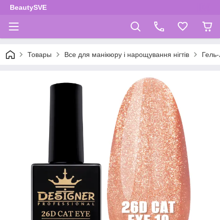
BeautySVE
Товары
Все для манікюру і нарощування нігтів
Гель-