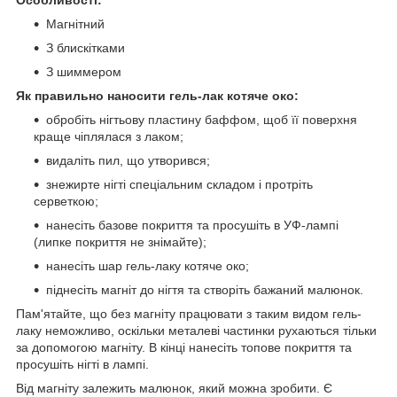
Особливості:
Магнітний
З блискітками
З шиммером
Як правильно наносити гель-лак котяче око:
обробіть нігтьову пластину баффом, щоб її поверхня
краще чіплялася з лаком;
видаліть пил, що утворився;
знежирте нігті спеціальним складом і протріть
серветкою;
нанесіть базове покриття та просушіть в УФ-лампі
(липке покриття не знімайте);
нанесіть шар гель-лаку котяче око;
піднесіть магніт до нігтя та створіть бажаний малюнок.
Пам'ятайте, що без магніту працювати з таким видом гель-
лаку неможливо, оскільки металеві частинки рухаються тільки
за допомогою магніту. В кінці нанесіть топове покриття та
просушіть нігті в лампі.
Від магніту залежить малюнок, який можна зробити. Є