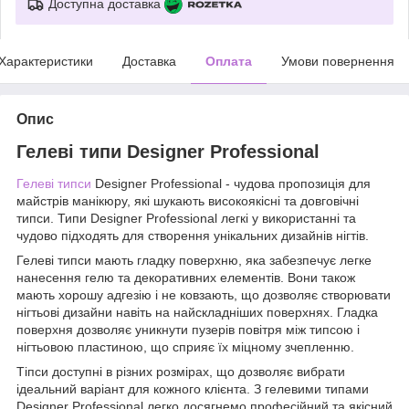
Доступна доставка
Характеристики
Доставка
Оплата
Умови повернення
Опис
Гелеві типи Designer Professional
Гелеві типси
Designer Professional - чудова пропозиція для
майстрів манікюру, які шукають високоякісні та довговічні
типси. Типи Designer Professional легкі у використанні та
чудово підходять для створення унікальних дизайнів нігтів.
Гелеві типси мають гладку поверхню, яка забезпечує легке
нанесення гелю та декоративних елементів. Вони також
мають хорошу адгезію і не ковзають, що дозволяє створювати
нігтьові дизайни навіть на найскладніших поверхнях. Гладка
поверхня дозволяє уникнути пузерів повітря між типсою і
нігтьовою пластиною, що сприяє їх міцному зчепленню.
Тіпси доступні в різних розмірах, що дозволяє вибрати
ідеальний варіант для кожного клієнта. З гелевими типами
Designer Professional легко досягнемо професійний та якісний