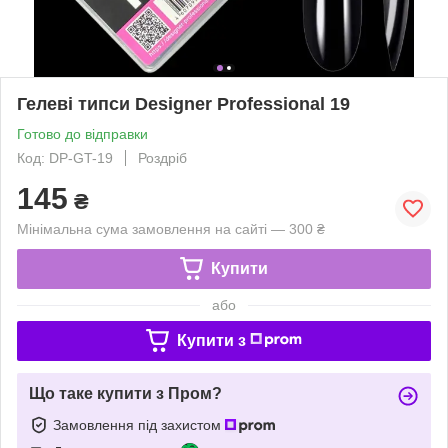
Гелеві типси Designer Professional 19
Готово до відправки
Код: DP-GT-19
Роздріб
145
₴
Мінімальна сума замовлення на сайті — 300 ₴
Купити
або
Купити з
Що таке купити з Пром?
Замовлення під захистом