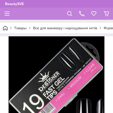
BeautySVE
Товары
Все для манікюру і нарощування нігтів
Форми