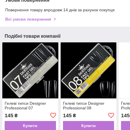
Умови повернення
Повернення товару впродовж 14 днів за рахунок покупця
Всі умови повернення
Подібні товари компанії
Гелеві типси Designer
Гелеві типси Designer
Геле
Professional 07
Professional 08
Prof
145
145
145
₴
₴
Купити
Купити