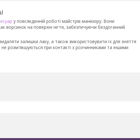
l
сесуар
у повсякденній роботі майстрів манікюру. Вони
шає ворсинок на поверхні нігтя, забезпечуючи бездоганний
идаляти залишки лаку, а також використовувати їх для зняття
та не розм'якшуються при контакті з розчинниками та іншими