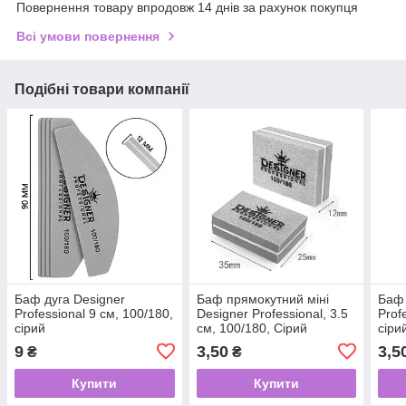
Повернення товару впродовж 14 днів за рахунок покупця
Всі умови повернення
Подібні товари компанії
Баф дуга Designer
Баф прямокутний міні
Баф 
Professional 9 см, 100/180,
Designer Professional, 3.5
Prof
сірий
см, 100/180, Сірий
сіри
9
3,50
3,5
₴
₴
Купити
Купити