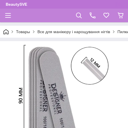
BeautySVE
Товары
Все для манікюру і нарощування нігтів
Пилки