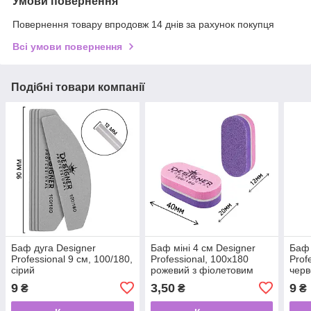
Умови повернення
Повернення товару впродовж 14 днів за рахунок покупця
Всі умови повернення
Подібні товари компанії
Баф дуга Designer
Баф міні 4 см Designer
Баф 
Professional 9 см, 100/180,
Professional, 100х180
Prof
сірий
рожевий з фіолетовим
чер
9
3,50
9
₴
₴
₴