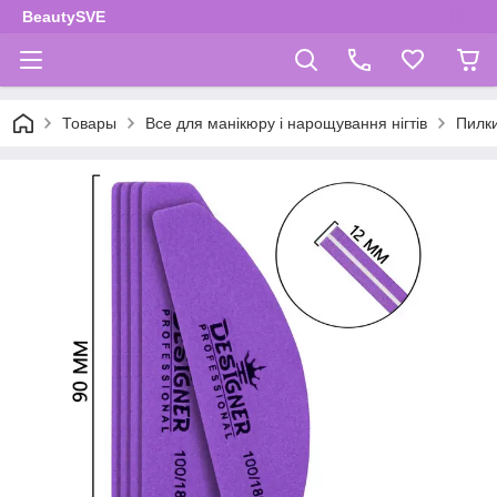
BeautySVE
Товары
Все для манікюру і нарощування нігтів
Пилки