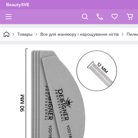
BeautySVE
Товары
Все для манікюру і нарощування нігтів
Пилки