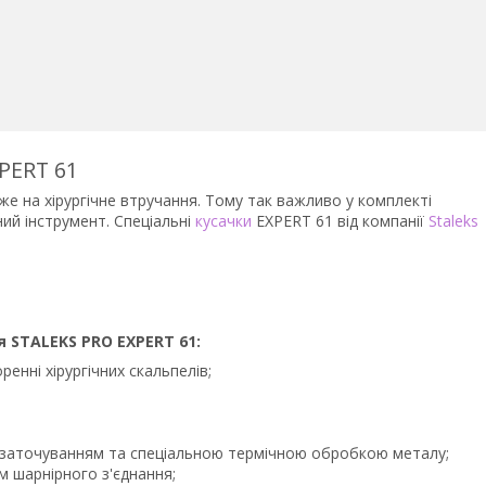
XPERT 61
же на хірургічне втручання. Тому так важливо у комплекті
ий інструмент. Спеціальні
кусачки
EXPERT 61 від компанії
Staleks
 STALEKS PRO EXPERT 61:
енні хірургічних скальпелів;
 заточуванням та спеціальною термічною обробкою металу;
м шарнірного з'єднання;