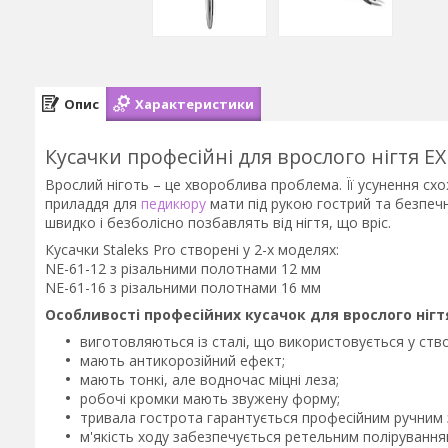
Опис
Характеристики
Кусачки професійні для врослого нігтя E
Врослий ніготь – це хвороблива проблема. Її усунення схо
приладдя для
педикюру
мати під рукою гострий та безпечн
швидко і безболісно позбавлять від нігтя, що вріс.
Кусачки Staleks Pro створені у 2-х моделях:
NE-61-12 з різальними полотнами 12 мм
NE-61-16 з різальними полотнами 16 мм
Особливості професійних кусачок для врослого нігтя
виготовляються із сталі, що використовується у створ
мають антикорозійний ефект;
мають тонкі, але водночас міцні леза;
робочі кромки мають звужену форму;
тривала гострота гарантується професійним ручним
м'якість ходу забезпечується ретельним полірування