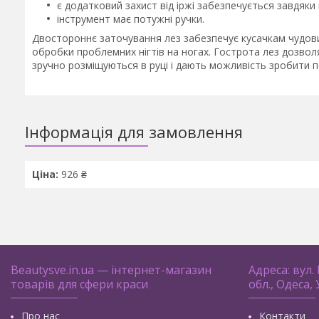
є додатковий захист від іржі забезпечується завдяки
інструмент має потужні ручки.
Двостороннє заточування лез забезпечує кусачкам чудовий
обробки проблемних нігтів на ногах. Гострота лез дозво
зручно розміщуються в руці і дають можливість зробити
Інформація для замовлення
Ціна:
926 ₴
Beautysve.in.ua — інтернет-магазин
Адреса: вул.
товарів для сфери краси
обл., Одеса,
Про нас
Контакти