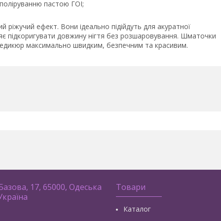
 поліруванню пастою ГОІ;
 ріжучий ефект. Вони ідеально підійдуть для акуратної
ляє підкоригувати довжину нігтя без розшаровування. Шматочки
 педикюр максимально швидким, безпечним та красивим.
 Базова, 17, 65000, Одеська
Товари
 Україна
Каталог