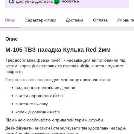
Доступна доставка
Опис
Характеристики
Доставка
Оплата
Умови п
Опис
М-105 ТВЗ насадка Кулька Red 2мм
Твердосплавна фреза mART - насадка для випилювання під
нігтем, корекції акрилових та гелевих нігтів, зняття штучного
покриття.
Твердосплавні насадки
для манікюру призначені для:
видалення ороговілих ділянок
зняття нарощених нігтів
зняття гель-лаку
корекції довжини нігтів
Відмінною особливістю є тривалий термін служби.
Дезінфікувати, чистити і стерилізувати твердосплавні насадки
потрібно після кожного застосування: