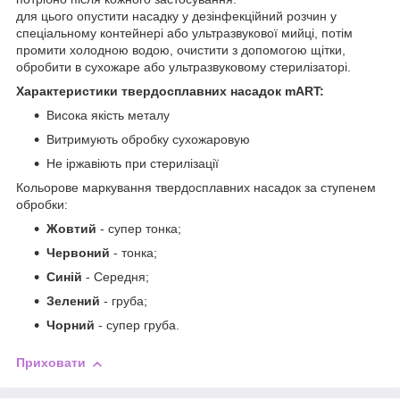
для цього опустити насадку у дезінфекційний розчин у
спеціальному контейнері або ультразвукової мийці, потім
промити холодною водою, очистити з допомогою щітки,
обробити в сухожаре або ультразвуковому стерилізаторі.
Характеристики твердосплавних насадок mART:
Висока якість металу
Витримують обробку сухожаровую
Не іржавіють при стерилізації
Кольорове маркування твердосплавних насадок за ступенем
обробки:
Жовтий
- супер тонка;
Червоний
- тонка;
Синій
- Середня;
Зелений
- груба;
Чорний
- супер груба.
Приховати