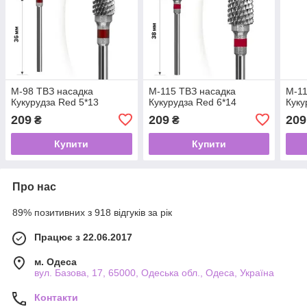
М-98 ТВЗ насадка
М-115 ТВЗ насадка
М-11
Кукурудза Red 5*13
Кукурудза Red 6*14
Куку
209
209
209
₴
₴
Купити
Купити
Про нас
89% позитивних з 918 відгуків за рік
Працює з 22.06.2017
м. Одеса
вул. Базова, 17, 65000, Одеська обл., Одеса, Україна
Контакти