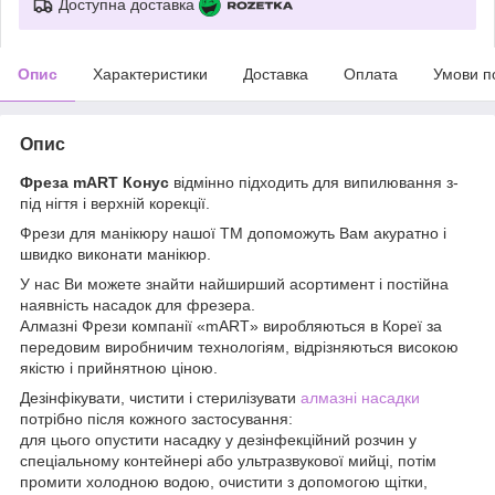
Доступна доставка
Опис
Характеристики
Доставка
Оплата
Умови п
Опис
Фреза mART Конус
відмінно підходить для випилювання з-
під нігтя і верхній корекції.
Фрези для манікюру нашої ТМ допоможуть Вам акуратно і
швидко виконати манікюр.
У нас Ви можете знайти найширший асортимент і постійна
наявність насадок для фрезера.
Алмазні Фрези компанії «mART» виробляються в Кореї за
передовим виробничим технологіям, відрізняються високою
якістю і прийнятною ціною.
Дезінфікувати, чистити і стерилізувати
алмазні насадки
потрібно після кожного застосування:
для цього опустити насадку у дезінфекційний розчин у
спеціальному контейнері або ультразвукової мийці, потім
промити холодною водою, очистити з допомогою щітки,