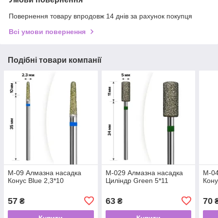
Повернення товару впродовж 14 днів за рахунок покупця
Всі умови повернення
Подібні товари компанії
М-09 Алмазна насадка
М-029 Алмазна насадка
М-04
Конус Blue 2,3*10
Циліндр Green 5*11
Кону
57
63
70
₴
₴
Купити
Купити