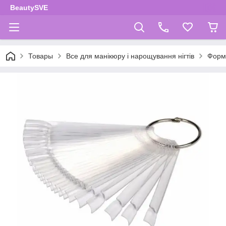
BeautySVE
Товары
Все для манікюру і нарощування нігтів
Форми