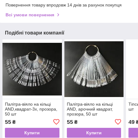
Повернення товару впродовж 14 днів за рахунок покупця
Всі умови повернення
Подібні товари компанії
Палітра-віяло на кільці
Палітра-віяло на кільці
Тіпс
AND,квадрат-3x, прозора,
AND, арочний квадрат,
шт
50 шт
прозора, 50 шт
55
55
49
₴
₴
Купити
Купити