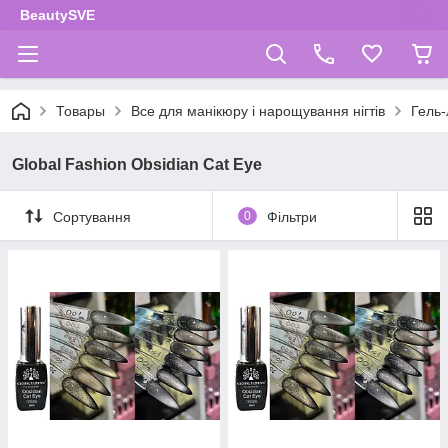
BeautySVE
Товары
Все для манікюру і нарощування нігтів
Гель-
Global Fashion Obsidian Cat Eye
Сортування
0
Фільтри