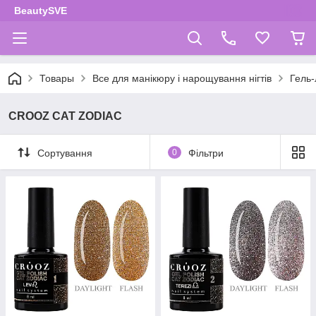
BeautySVE
Товары
Все для манікюру і нарощування нігтів
Гель-
CROOZ CAT ZODIAC
Сортування
0
Фільтри